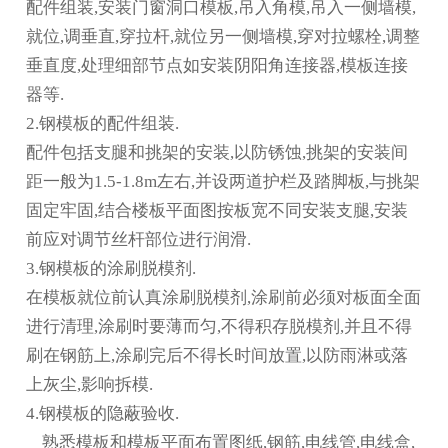
配件组装,安装门窗洞口模板,吊入角模,吊入一侧墙模,
就位,调垂直,穿拉杆,就位另一侧墙模,穿对拉螺栓,调整
垂直度,处理细部节点如安装阴阳角连接器,模板连接
器等.
2.钢模板的配件组装.
配件包括支腿和挑架的安装,以防锈蚀,挑架的安装间
距一般为1.5-1.8m左右,并设两道护栏及踏脚板,与挑架
固定牢固,结合楼板平面图按板宽不同安装支腿,安装
前应对调节丝杆部位进行润滑.
3.钢模板的涂刷
脱模
剂.
在模板就位前认真涂刷脱模剂,涂刷前必须对板面全面
进行清理,涂刷时要薄而匀,不得积存脱模剂,并且不得
刷在钢筋上,涂刷完后不得长时间放置,以防雨淋或落
上灰尘,影响拆模.
4.钢模板的隐蔽验收.
熟悉模板和模板平面布置图纸,钢筋,电线管,电线盒,